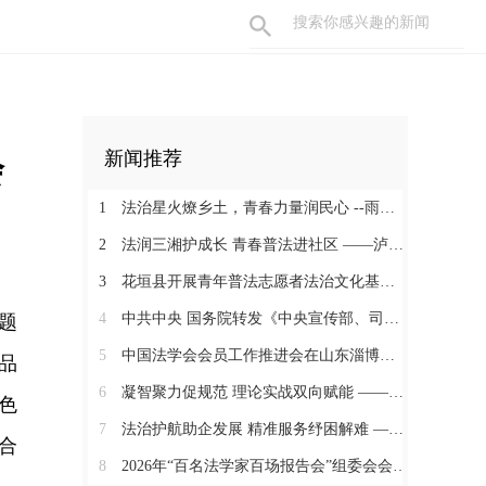
会
新闻推荐
1
法治星火燎乡土，青春力量润民心 --雨湖区法学会开展青年普法志愿者法治文化基层行活动
2
法润三湘护成长 青春普法进社区 ——泸溪县开展“青年普法志愿者法治文化基层行”活动
3
花垣县开展青年普法志愿者法治文化基层行活动
4
中共中央 国务院转发《中央宣传部、司法部关于开展法治宣传教育的第九个五年规划（2026－2030年）》
课题
5
中国法学会会员工作推进会在山东淄博举办
品
6
凝智聚力促规范 理论实战双向赋能 ——怀化市法学会警察法学研究会“研究助力公安执法规范化建设”专题研讨会召开
色
7
法治护航助企发展 精准服务纾困解难 ——花垣县法学会开展法治进企业调研服务活动
合
8
2026年“百名法学家百场报告会”组委会会议在京召开 陈文清出席会议并讲话